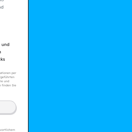
nd
n und
n
cks
ationen per
geführten
le und
n finden Sie
wortlichem