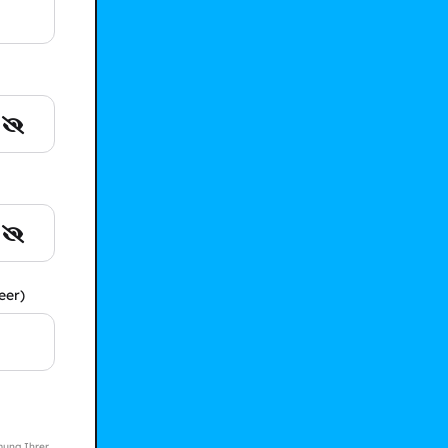
eer)
mung Ihrer