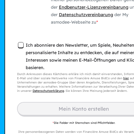
der
Endbenutzer-Lizenzvereinbarung
u
der
Datenschutzvereinbarung
der My
asmodee-Webseite zu
Ich abonniere den Newsletter, um Spiele, Neuheite
personalisierte Inhalte zu entdecken, die auf meine
Interessen sowie meinen E-Mail-Öffnungen und Kli
basieren.
Durch Ankreuzen dieses Kästchens erkläre ich mich damit einverstanden, Inform
E-Mail und über soziale Netzwerke von Financière Amuse BidCo und den
hier
auf
Unternehmen der asmodee-Gruppe über deren Angebote, Dienstleistungen, Spie
Veranstaltungen zu erhalten. Weitere Informationen zur Verarbeitung Ihrer Date
in unserer
Datenschutzerklärung
. Sie können Ihre Meinung jederzeit ändern.
Mein Konto erstellen​
*
Die Felder mit Sternchen sind Pflichtfelder.
Ihre personenbezogenen Daten werden von Financière Amuse BidCo als Verant