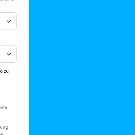
o zu
ine
bung
äß