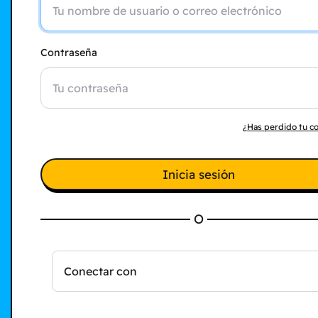
Contraseña
¿Has perdido tu c
Inicia sesión
O
Conectar con