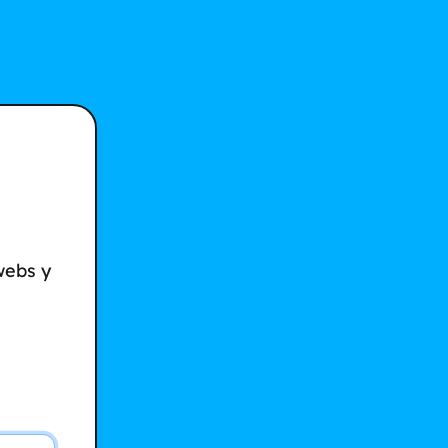
webs y