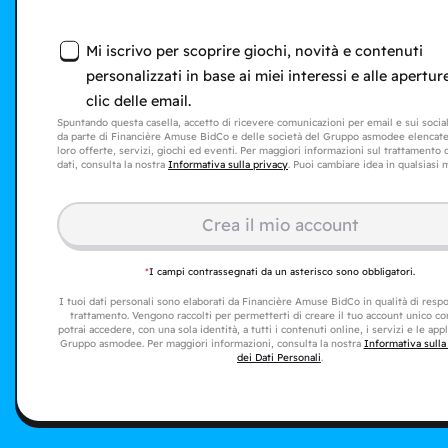
Mi iscrivo per scoprire giochi, novità e contenuti
personalizzati in base ai miei interessi e alle aperture
clic delle email.
Spuntando questa casella, accetto di ricevere comunicazioni per email e sui soci
da parte di Financière Amuse BidCo e delle società del Gruppo asmodee elencat
loro offerte, servizi, giochi ed eventi. Per maggiori informazioni sul trattamento 
dati, consulta la nostra
Informativa sulla privacy
. Puoi cambiare idea in qualsiasi
Crea il mio account
*
I campi contrassegnati da un asterisco sono obbligatori.
I tuoi dati personali sono elaborati da Financière Amuse BidCo in qualità di resp
trattamento. Vengono raccolti per permetterti di creare il tuo account unico con
potrai accedere, con una sola identità, a tutti i contenuti online, i servizi e le app
Gruppo asmodee. Per maggiori informazioni, consulta la nostra
Informativa sulla
dei Dati Personali
.