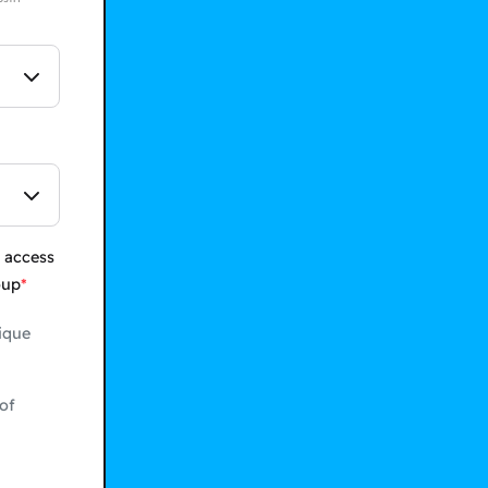
 access
oup
ique
of