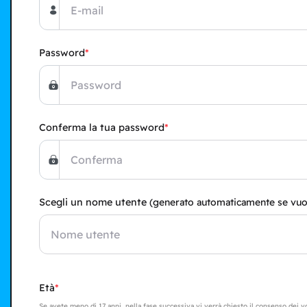
Password
Conferma la tua password
Scegli un nome utente
(generato automaticamente se vuo
Età
Se avete meno di 17 anni, nella fase successiva vi verrà chiesto il consenso dei v