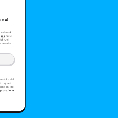
 e ai
al network
e
qui
sulle
dei tuoi
 momento.
onsabile del
 il quale
licazioni del
 protezione