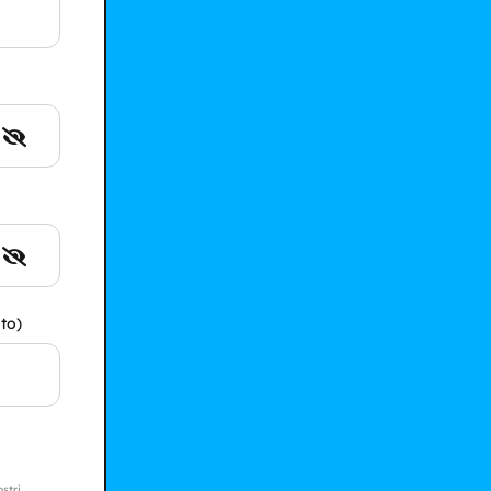
to)
ostri