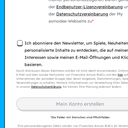
der
Endbenutzer-Lizenzvereinbarung
u
der
Datenschutzvereinbarung
der My
asmodee-Webseite zu
Ich abonniere den Newsletter, um Spiele, Neuheite
personalisierte Inhalte zu entdecken, die auf meine
Interessen sowie meinen E-Mail-Öffnungen und Kli
basieren.
Durch Ankreuzen dieses Kästchens erkläre ich mich damit einverstanden, Inform
E-Mail und über soziale Netzwerke von Financière Amuse BidCo und den
hier
auf
Unternehmen der asmodee-Gruppe über deren Angebote, Dienstleistungen, Spie
Veranstaltungen zu erhalten. Weitere Informationen zur Verarbeitung Ihrer Date
in unserer
Datenschutzerklärung
. Sie können Ihre Meinung jederzeit ändern.
Mein Konto erstellen​
*
Die Felder mit Sternchen sind Pflichtfelder.
Ihre personenbezogenen Daten werden von Financière Amuse BidCo als Verant