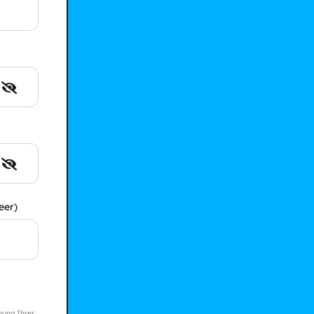
eer)
mung Ihrer