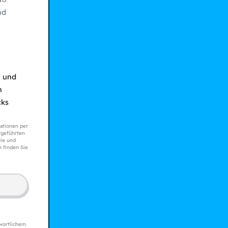
nd
n und
n
cks
ationen per
geführten
le und
n finden Sie
wortlichem