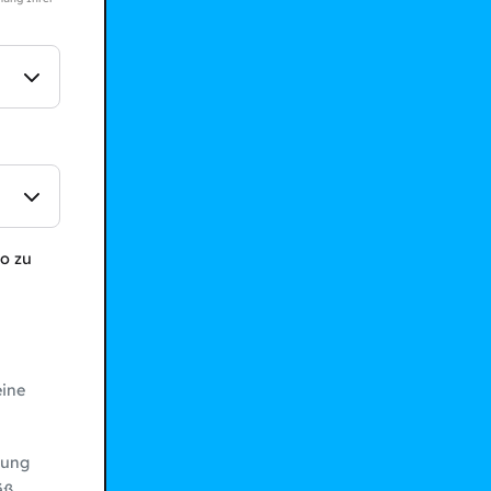
o zu
ine
bung
äß