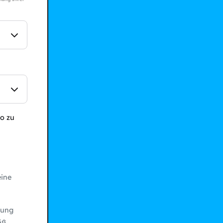
o zu
ine
bung
äß