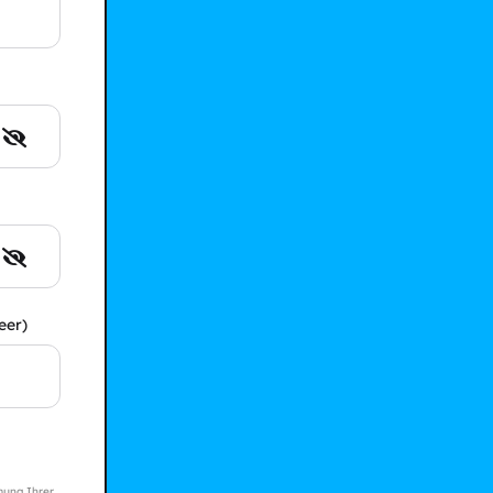
eer)
mung Ihrer