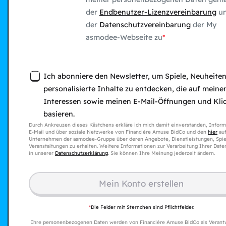
der
Endbenutzer-Lizenzvereinbarung
u
der
Datenschutzvereinbarung
der My
asmodee-Webseite zu
Ich abonniere den Newsletter, um Spiele, Neuheite
personalisierte Inhalte zu entdecken, die auf meine
Interessen sowie meinen E-Mail-Öffnungen und Kli
basieren.
Durch Ankreuzen dieses Kästchens erkläre ich mich damit einverstanden, Inform
E-Mail und über soziale Netzwerke von Financière Amuse BidCo und den
hier
auf
Unternehmen der asmodee-Gruppe über deren Angebote, Dienstleistungen, Spie
Veranstaltungen zu erhalten. Weitere Informationen zur Verarbeitung Ihrer Date
in unserer
Datenschutzerklärung
. Sie können Ihre Meinung jederzeit ändern.
Mein Konto erstellen​
*
Die Felder mit Sternchen sind Pflichtfelder.
Ihre personenbezogenen Daten werden von Financière Amuse BidCo als Verant