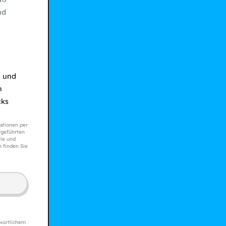
nd
n und
n
cks
ationen per
geführten
le und
n finden Sie
wortlichem