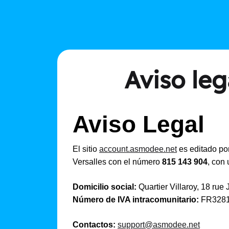
Aviso le
Aviso Legal
El sitio
account.asmodee.net
es editado po
Versalles con el número
815 143 904
, con 
Domicilio social:
Quartier Villaroy, 18 rue
Número de IVA intracomunitario:
FR3281
Contactos:
support@asmodee.net