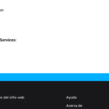
er
Services
:
s del sitio web
Ayuda
Acerca de