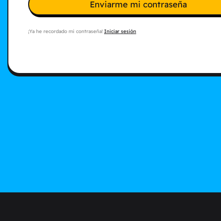
Enviarme mi contraseña
¡Ya he recordado mi contraseña!
Iniciar sesión