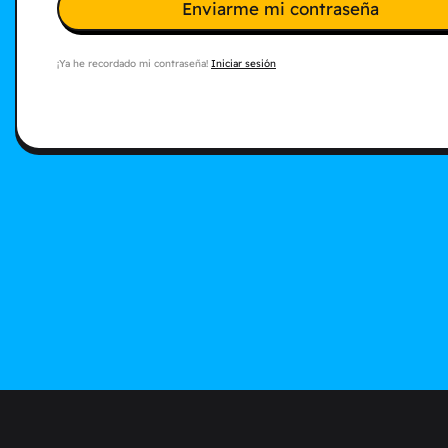
Enviarme mi contraseña
¡Ya he recordado mi contraseña!
Iniciar sesión