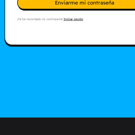
Enviarme mi contraseña
¡Ya he recordado mi contraseña!
Iniciar sesión