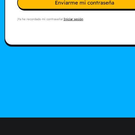
Enviarme mi contraseña
¡Ya he recordado mi contraseña!
Iniciar sesión