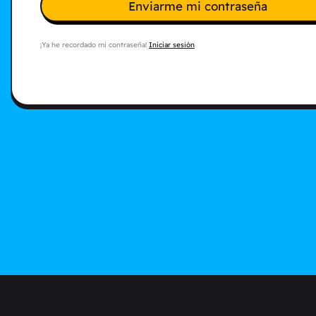
Enviarme mi contraseña
¡Ya he recordado mi contraseña!
Iniciar sesión