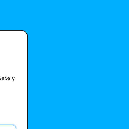
webs y