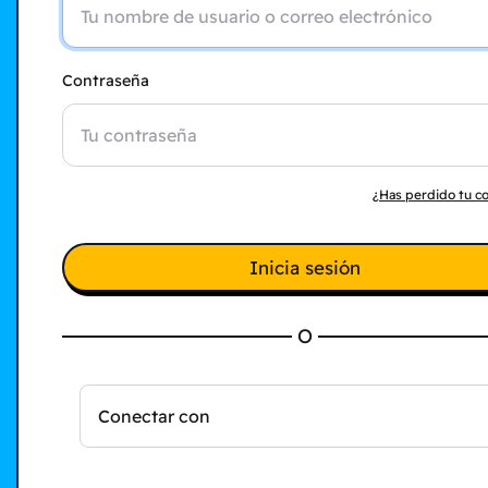
Contraseña
¿Has perdido tu c
Inicia sesión
O
Conectar con