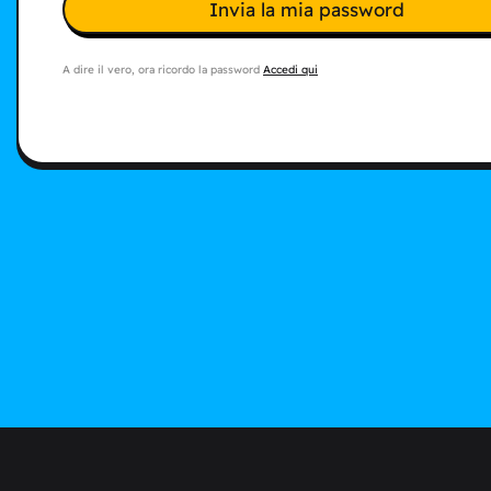
Invia la mia password
A dire il vero, ora ricordo la password
Accedi qui