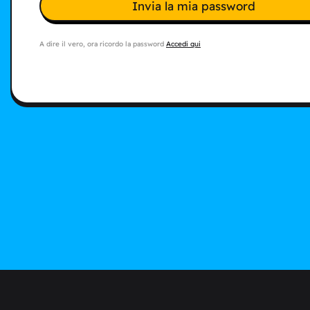
Invia la mia password
A dire il vero, ora ricordo la password
Accedi qui