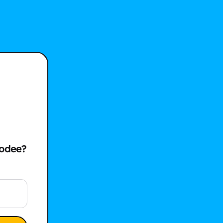
modee?