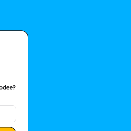
modee?