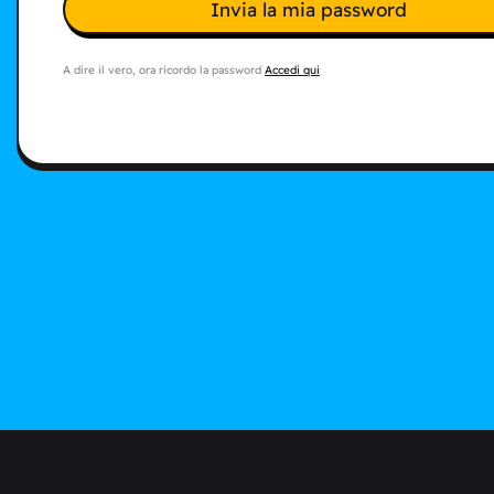
Invia la mia password
A dire il vero, ora ricordo la password
Accedi qui