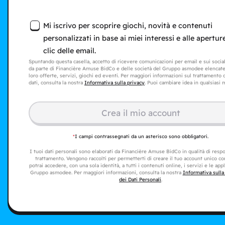
Mi iscrivo per scoprire giochi, novità e contenuti
personalizzati in base ai miei interessi e alle aperture
clic delle email.
Spuntando questa casella, accetto di ricevere comunicazioni per email e sui soci
da parte di Financière Amuse BidCo e delle società del Gruppo asmodee elencat
loro offerte, servizi, giochi ed eventi. Per maggiori informazioni sul trattamento 
dati, consulta la nostra
Informativa sulla privacy
. Puoi cambiare idea in qualsiasi
Crea il mio account
*
I campi contrassegnati da un asterisco sono obbligatori.
I tuoi dati personali sono elaborati da Financière Amuse BidCo in qualità di resp
trattamento. Vengono raccolti per permetterti di creare il tuo account unico con
potrai accedere, con una sola identità, a tutti i contenuti online, i servizi e le app
Gruppo asmodee. Per maggiori informazioni, consulta la nostra
Informativa sulla
dei Dati Personali
.