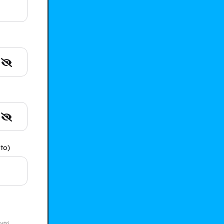
to)
ostri