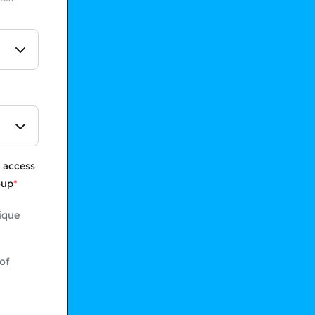
 access
oup
ique
of