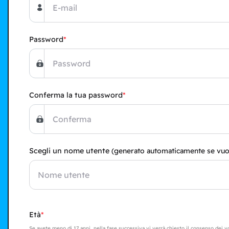
Password
Conferma la tua password
Scegli un nome utente
(generato automaticamente se vuo
Età
Se avete meno di 17 anni, nella fase successiva vi verrà chiesto il consenso dei v