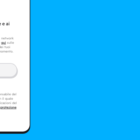
 e ai
al network
e
qui
sulle
dei tuoi
 momento.
onsabile del
 il quale
licazioni del
 protezione