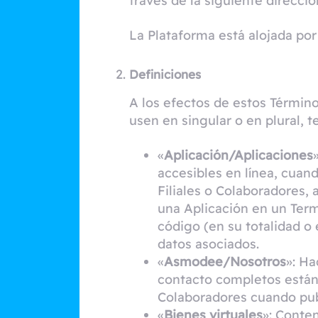
través de la siguiente direcció
La Plataforma está alojada po
Definiciones
A los efectos de estos Términ
usen en singular o en plural, t
«
Aplicación/Aplicaciones
accesibles en línea, cua
Filiales o Colaboradores,
una Aplicación en un Term
código (en su totalidad o
datos asociados.
«
Asmodee/Nosotros
»: H
contacto completos están
Colaboradores cuando pub
«
Bienes virtuales
»: Conte