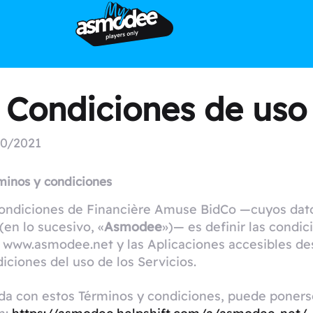
Condiciones de uso
10/2021
rminos y condiciones
 condiciones de Financière Amuse BidCo —cuyos dat
(en lo sucesivo, «
Asmodee
»)— es definir las condi
 www.asmodee.net y las Aplicaciones accesibles de
ciones del uso de los Servicios.
ada con estos Términos y condiciones, puede poner