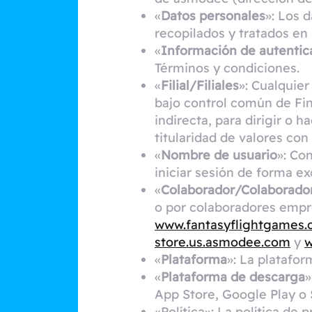
«
Datos personales
»: Los 
recopilados y tratados en 
«
Información de autentic
Términos y condiciones.
«
Filial/Filiales
»: Cualquie
bajo control común de Fin
indirecta, para dirigir o h
titularidad de valores con
«
Nombre de usuario
»: Co
iniciar sesión de forma e
«
Colaborador/Colaborado
o por colaboradores empr
www.fantasyflightgames
store.us.asmodee.com
y
«
Plataforma
»: La platafo
«
Plataforma de descarga
»
App Store, Google Play o
«Política»: La política de