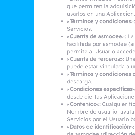
que permiten la adquisici
usarlos en una Aplicación.
«
Términos y condiciones
»
Servicios.
«
Cuenta de asmodee
»: L
facilitada por asmodee (s
permite al Usuario acceder
«
Cuenta de terceros
»: Un
puede estar vinculada a 
«
Términos y condiciones 
descarga.
«
Condiciones específicas
desde ciertas Aplicacione
«
Contenido
»: Cualquier t
Nombre de usuario, avatar
Servicios por el Usuario b
«
Datos de identificación
»
de asmodee (dirección de 