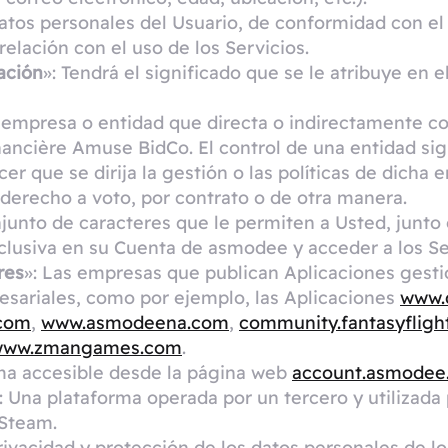
datos personales del Usuario, de conformidad con e
relación con el uso de los Servicios.
ación
»: Tendrá el significado que se le atribuye en e
r empresa o entidad que directa o indirectamente con
ancière Amuse BidCo. El control de una entidad sign
acer que se dirija la gestión o las políticas de dicha
 derecho a voto, por contrato o de otra manera.
njunto de caracteres que le permiten a Usted, junto
xclusiva en su Cuenta de asmodee y acceder a los Se
res
»: Las empresas que publican Aplicaciones gesti
esariales, como por ejemplo, las Aplicaciones
www.
.com
,
www.asmodeena.com
,
community.fantasyflig
www.zmangames.com
.
rma accesible desde la página web
account.asmodee
: Una plataforma operada por un tercero y utilizad
 Steam.
 privacidad y protección de los datos personales de 