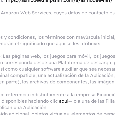
n:
https://asmodee.helpshift.com/a/asmodee-net/
r Amazon Web Services, cuyos datos de contacto es
os y condiciones, los términos con mayúscula inici
endrán el significado que aquí se les atribuye:
»: Las páginas web, los juegos para móvil, los juego
ndo corresponda desde una Plataforma de descarga,
 así como cualquier software auxiliar que sea necesa
inal compatible, una actualización de la Aplicación,
 en parte), los archivos de componentes, las imágen
ace referencia indistintamente a la empresa Finan
 disponibles haciendo clic
aquí
— o a una de las Filia
lican una Aplicación.
nido adicional, objetos virtuales, elementos de per