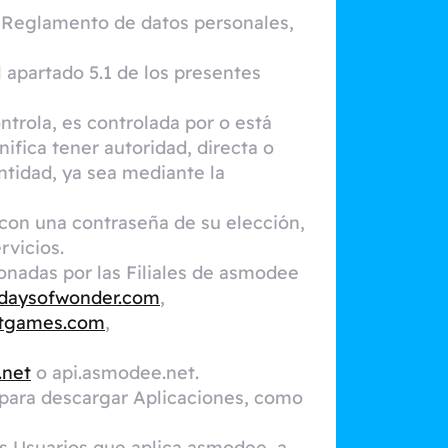
l Reglamento de datos personales,
l apartado 5.1 de los presentes
trola, es controlada por o está
ifica tener autoridad, directa o
 entidad, ya sea mediante la
 con una contraseña de su elección,
rvicios.
onadas por las Filiales de asmodee
daysofwonder.com
,
htgames.com
,
.net
o api.asmodee.net.
a para descargar Aplicaciones, como
los Usuarios que aplica asmodee, a