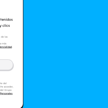
ntenidos
 clics
 de las
ra más
dencialidad
.
le del
ite acceder,
s del Grupo
 Personales
.