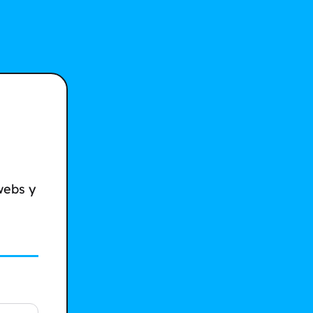
webs y