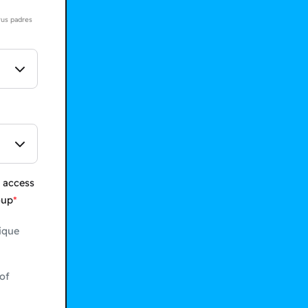
tus padres
 access
oup
ique
of