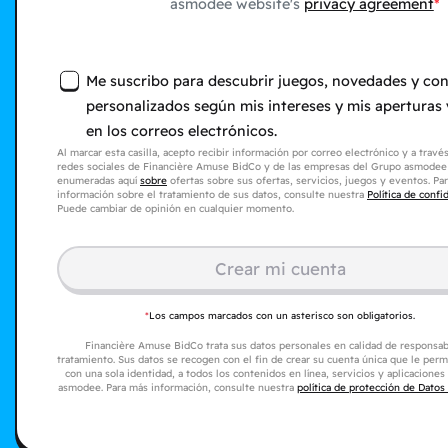
asmodee website's
privacy agreement
Me suscribo para descubrir juegos, novedades y co
personalizados según mis intereses y mis aperturas y
en los correos electrónicos.
Al marcar esta casilla, acepto recibir información por correo electrónico y a través
redes sociales de Financière Amuse BidCo y de las empresas del Grupo asmodee
enumeradas aquí
sobre
ofertas sobre sus ofertas, servicios, juegos y eventos. Pa
información sobre el tratamiento de sus datos, consulte nuestra
Política de confi
Puede cambiar de opinión en cualquier momento.
Crear mi cuenta
*
Los campos marcados con un asterisco son obligatorios.
Financière Amuse BidCo trata sus datos personales en calidad de responsab
tratamiento. Sus datos se recogen con el fin de crear su cuenta única que le perm
con una sola identidad, a todos los contenidos en línea, servicios y aplicacione
asmodee. Para más información, consulte nuestra
política de protección de Datos