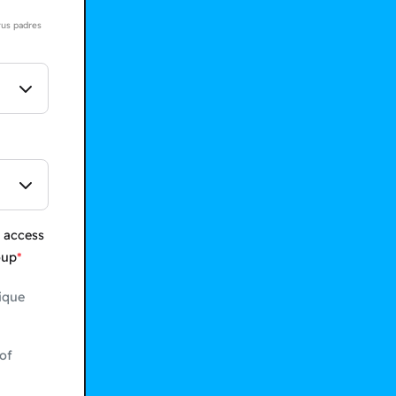
tus padres
 access
oup
ique
of