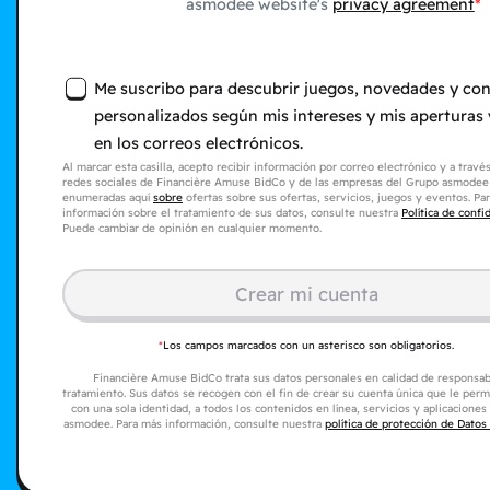
asmodee website's
privacy agreement
Me suscribo para descubrir juegos, novedades y co
personalizados según mis intereses y mis aperturas y
en los correos electrónicos.
Al marcar esta casilla, acepto recibir información por correo electrónico y a través
redes sociales de Financière Amuse BidCo y de las empresas del Grupo asmodee
enumeradas aquí
sobre
ofertas sobre sus ofertas, servicios, juegos y eventos. Pa
información sobre el tratamiento de sus datos, consulte nuestra
Política de confi
Puede cambiar de opinión en cualquier momento.
Crear mi cuenta
*
Los campos marcados con un asterisco son obligatorios.
Financière Amuse BidCo trata sus datos personales en calidad de responsab
tratamiento. Sus datos se recogen con el fin de crear su cuenta única que le perm
con una sola identidad, a todos los contenidos en línea, servicios y aplicacione
asmodee. Para más información, consulte nuestra
política de protección de Datos