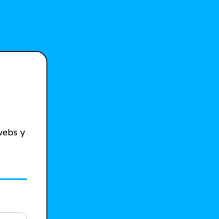
webs y