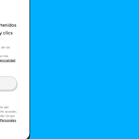
ntenidos
 clics
 de las
ra más
dencialidad
.
le del
ite acceder,
s del Grupo
 Personales
.