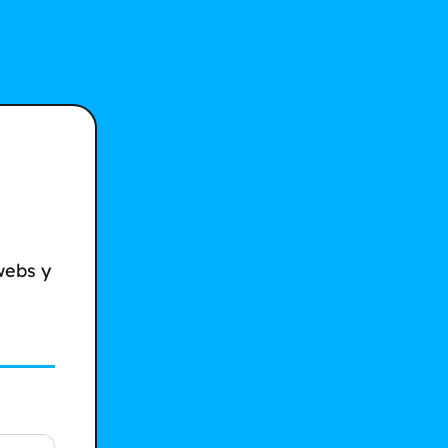
webs y