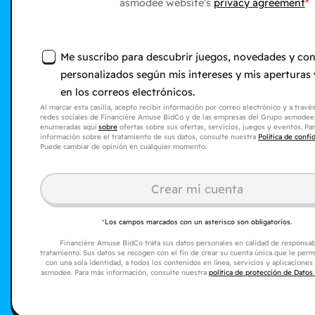
asmodee website's
privacy agreement
Me suscribo para descubrir juegos, novedades y co
personalizados según mis intereses y mis aperturas y
en los correos electrónicos.
Al marcar esta casilla, acepto recibir información por correo electrónico y a través
redes sociales de Financière Amuse BidCo y de las empresas del Grupo asmodee
enumeradas aquí
sobre
ofertas sobre sus ofertas, servicios, juegos y eventos. Pa
información sobre el tratamiento de sus datos, consulte nuestra
Política de confi
Puede cambiar de opinión en cualquier momento.
Crear mi cuenta
*
Los campos marcados con un asterisco son obligatorios.
Financière Amuse BidCo trata sus datos personales en calidad de responsab
tratamiento. Sus datos se recogen con el fin de crear su cuenta única que le perm
con una sola identidad, a todos los contenidos en línea, servicios y aplicacione
asmodee. Para más información, consulte nuestra
política de protección de Datos