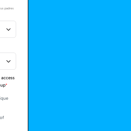
tus padres
 access
oup
ique
of