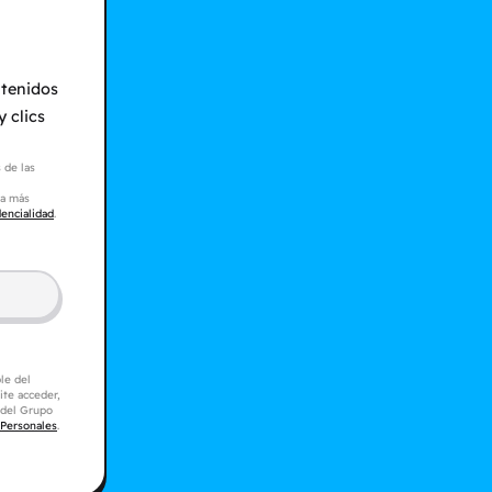
ntenidos
 clics
 de las
ra más
dencialidad
.
le del
ite acceder,
s del Grupo
 Personales
.