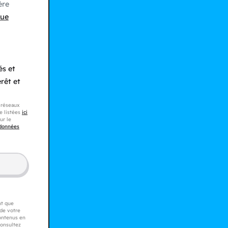
ère
que
és et
rêt et
s réseaux
e listées
ici
ur le
 données
nt que
 de votre
contenus en
consultez