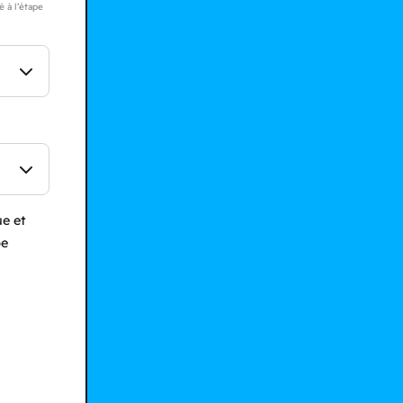
 à l’étape
e et
pe