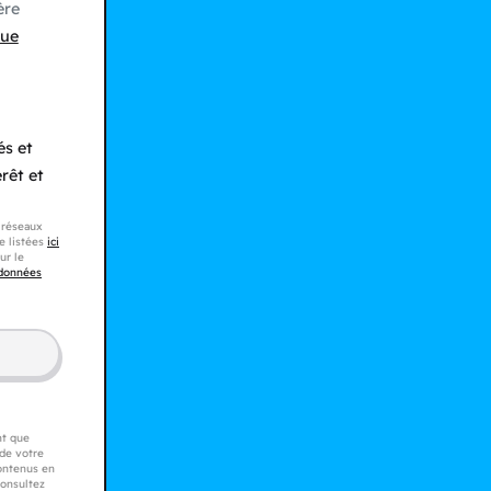
ère
que
és et
rêt et
s réseaux
e listées
ici
ur le
 données
nt que
 de votre
contenus en
consultez