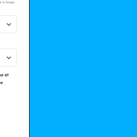
 à l’étape
e et
pe