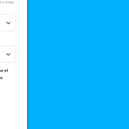
 à l’étape
e et
pe