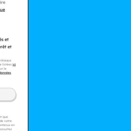
ère
que
és et
rêt et
s réseaux
e listées
ici
ur le
 données
nt que
 de votre
contenus en
consultez